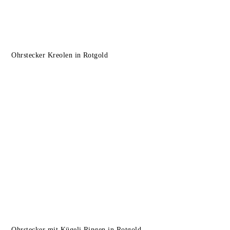
Ohrstecker Kreolen in Rotgold
Ohrstecker mit Kügeli Ringen in Rotgold