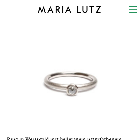
MARIA LUTZ
Ring in Weissgold mit hellgrauem naturfarbenem